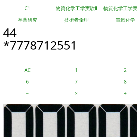
C1
物質化学工学実験Ⅱ
物質化学工学
卒業研究
技術者倫理
電気化学
44
*7778712551
AC
1
2
6
7
8
−
×
÷