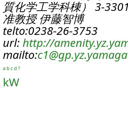
質化学工学科棟） 3-330
准教授 伊藤智博
telto:0238-26-3753
url:
http://amenity.yz.yam
mailto:
c1
@gp.yz.yamagat
a
b
c
d
?
kW