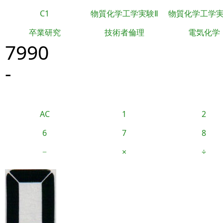
C1
物質化学工学実験Ⅱ
物質化学工学
卒業研究
技術者倫理
電気化学
7990
-
AC
1
2
6
7
8
−
×
÷