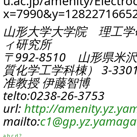
u.ac.jp/amenity/Electro
x=7990&y=1282271665
山形大学大学院 理工学
ィ研究所
〒992-8510 山形県米
質化学工学科棟） 3-330
准教授 伊藤智博
telto:0238-26-3753
url:
http://amenity.yz.yam
mailto:
c1
@gp.yz.yamagat
a
b
c
d
?