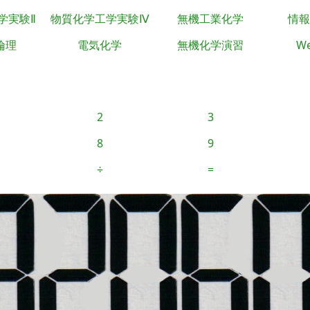
学実験Ⅱ
物質化学工学実験Ⅳ
無機工業化学
情報
倫理
電気化学
無機化学演習
We
2
3
8
9
÷
=