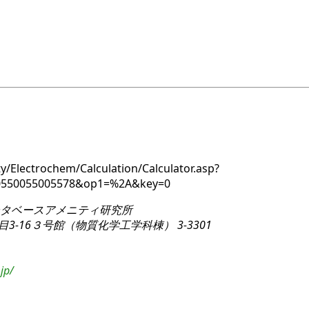
y/Electrochem/Calculation/Calculator.asp?
00550055005578&op1=%2A&key=0
タベースアメニティ研究所
3-16
３号館（物質化学工学科棟） 3-3301
jp/