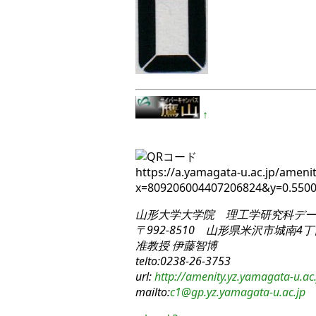
↑
https://a.yamagata-u.ac.jp/amenit
x=809206004407206824&y=0.55
山形大学大学院 理工学研究科
デー
〒992-8510 山形県米沢市城南4丁目
准教授 伊藤智博
telto:0238-26-3753
url:
http://amenity.yz.yamagata-u.ac.
mailto:
c1
@gp.yz.yamagata-u.ac.jp