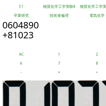
C1
物質化学工学実験Ⅱ
物質化学工学
卒業研究
技術者倫理
電気化学
0604890
+81023
AC
1
2
6
7
8
−
×
÷