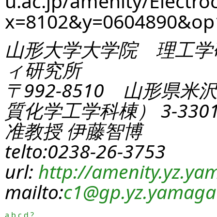
u.ac.jp/amenity/Electro
x=8102&y=0604890&op
山形大学大学院 理工学
ィ研究所
〒992-8510 山形県米
質化学工学科棟） 3-330
准教授 伊藤智博
telto:0238-26-3753
url:
http://amenity.yz.yam
mailto:
c1
@gp.yz.yamagat
a
b
c
d
?