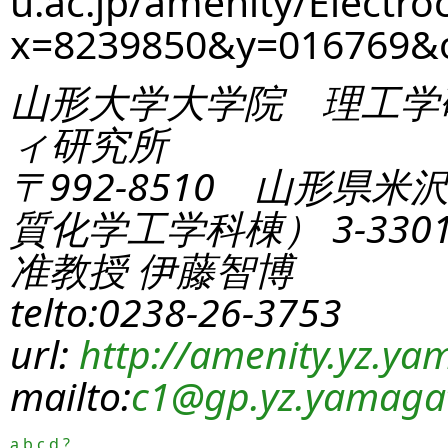
u.ac.jp/amenity/Electro
x=8239850&y=016769
山形大学大学院 理工学
ィ研究所
〒992-8510 山形県米
質化学工学科棟） 3-330
准教授 伊藤智博
telto:0238-26-3753
url:
http://amenity.yz.yam
mailto:
c1
@gp.yz.yamagat
a
b
c
d
?