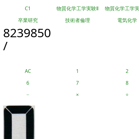
C1
物質化学工学実験Ⅱ
物質化学工学
卒業研究
技術者倫理
電気化学
8239850
/
AC
1
2
6
7
8
−
×
÷