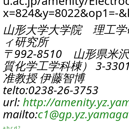
u.ac.jp/amenity/Electro
x=824&y=8022&op1=-&
山形大学大学院 理工学
ィ研究所
〒992-8510 山形県米
質化学工学科棟） 3-330
准教授 伊藤智博
telto:0238-26-3753
url:
http://amenity.yz.yam
mailto:
c1
@gp.yz.yamagat
a
b
c
d
?