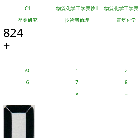
C1
物質化学工学実験Ⅱ
物質化学工学
卒業研究
技術者倫理
電気化学
824
+
AC
1
2
6
7
8
−
×
÷