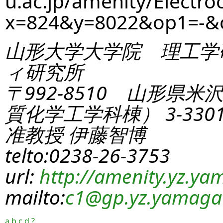
u.ac.jp/amenity/Electro
x=824&y=8022&op1=-
山形大学大学院 理工学
ィ研究所
〒992-8510 山形県米
質化学工学科棟） 3-330
准教授 伊藤智博
telto:0238-26-3753
url:
http://amenity.yz.yam
mailto:
c1
@gp.yz.yamagat
a
b
c
d
?