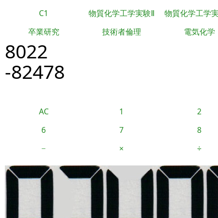
C1
物質化学工学実験Ⅱ
物質化学工学
卒業研究
技術者倫理
電気化学
8022
-82478
AC
1
2
6
7
8
−
×
÷