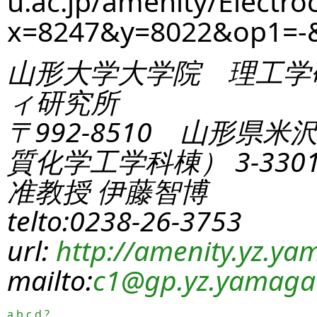
u.ac.jp/amenity/Electro
x=8247&y=8022&op1=-
山形大学大学院 理工学
ィ研究所
〒992-8510 山形県米
質化学工学科棟） 3-330
准教授 伊藤智博
telto:0238-26-3753
url:
http://amenity.yz.yam
mailto:
c1
@gp.yz.yamagat
a
b
c
d
?