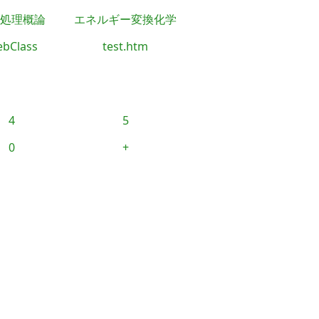
処理概論
エネルギー変換化学
bClass
test.htm
4
5
0
+