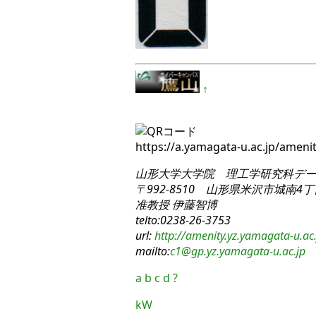
↑
https://a.yamagata-u.ac.jp/ame
山形大学大学院 理工学研究科
デー
〒992-8510 山形県米沢市城南4丁目
准教授 伊藤智博
telto:0238-26-3753
url:
http://amenity.yz.yamagata-u.ac.
mailto:
c1
@gp.yz.yamagata-u.ac.jp
a
b
c
d
?
kW