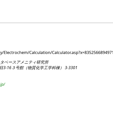
nity/Electrochem/Calculation/Calculator.asp?x=83525668
タベースアメニティ研究所
3-16
３号館（物質化学工学科棟） 3-3301
jp/