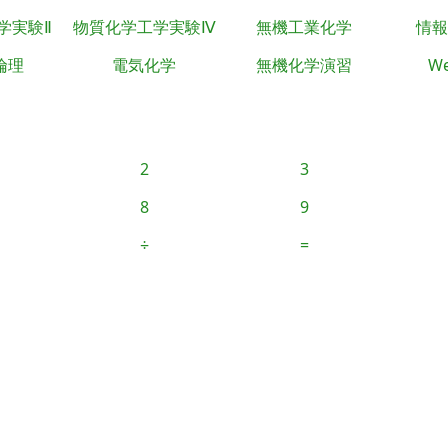
学実験Ⅱ
物質化学工学実験Ⅳ
無機工業化学
情報
倫理
電気化学
無機化学演習
We
2
3
8
9
÷
=