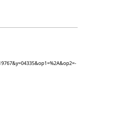
949719767&y=04335&op1=%2A&op2=-