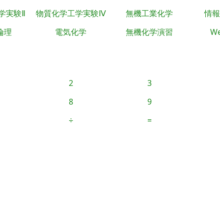
学実験Ⅱ
物質化学工学実験Ⅳ
無機工業化学
情報
倫理
電気化学
無機化学演習
We
2
3
8
9
÷
=