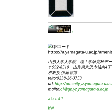
↑
https://a.yamagata-u.ac.jp/ame
山形大学大学院 理工学研究科
デー
〒992-8510 山形県米沢市城南4丁目
准教授 伊藤智博
telto:0238-26-3753
url:
http://amenity.yz.yamagata-u.ac.
mailto:
c1
@gp.yz.yamagata-u.ac.jp
a
b
c
d
?
kW