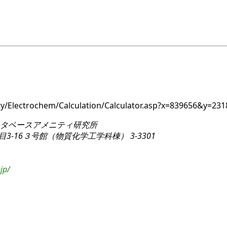
nity/Electrochem/Calculation/Calculator.asp?x=839656&y=
タベースアメニティ研究所
3-16
３号館（物質化学工学科棟） 3-3301
jp/