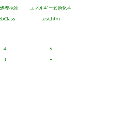
処理概論
エネルギー変換化学
bClass
test.htm
4
5
0
+