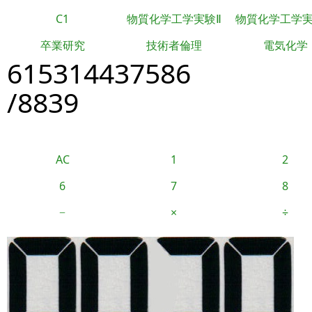
C1
物質化学工学実験Ⅱ
物質化学工学
卒業研究
技術者倫理
電気化学
615314437586
/8839
AC
1
2
6
7
8
−
×
÷