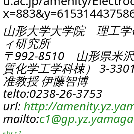
u.ac.jp/amenity/Electro
x=883&y=61531443758
山形大学大学院 理工学
ィ研究所
〒992-8510 山形県米
質化学工学科棟） 3-330
准教授 伊藤智博
telto:0238-26-3753
url:
http://amenity.yz.yam
mailto:
c1
@gp.yz.yamagat
a
b
c
d
?