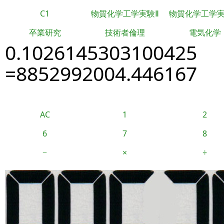
C1
物質化学工学実験Ⅱ
物質化学工学
卒業研究
技術者倫理
電気化学
0.1026145303100425
=8852992004.446167
AC
1
2
6
7
8
−
×
÷