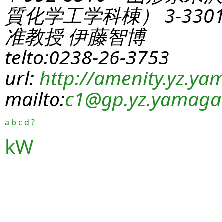
質化学工学科棟） 3-330
准教授 伊藤智博
telto:0238-26-3753
url:
http://amenity.yz.yam
mailto:
c1
@gp.yz.yamagat
a
b
c
d
?
kW