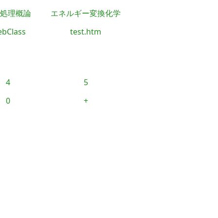
処理概論
エネルギー変換化学
bClass
test.htm
4
5
0
+