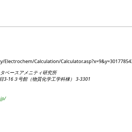
ity/Electrochem/Calculation/Calculator.asp?x=9&y=30177
タベースアメニティ研究所
3-16
３号館（物質化学工学科棟） 3-3301
jp/