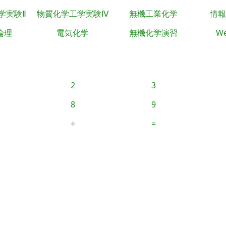
学実験Ⅱ
物質化学工学実験Ⅳ
無機工業化学
情報
倫理
電気化学
無機化学演習
We
2
3
8
9
÷
=