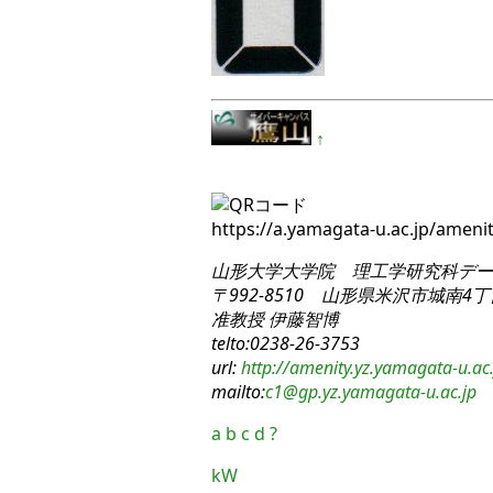
↑
https://a.yamagata-u.ac.jp/amen
山形大学大学院 理工学研究科
デー
〒992-8510 山形県米沢市城南4丁目
准教授 伊藤智博
telto:0238-26-3753
url:
http://amenity.yz.yamagata-u.ac.
mailto:
c1
@gp.yz.yamagata-u.ac.jp
a
b
c
d
?
kW