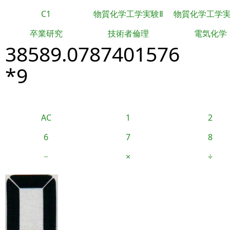
C1
物質化学工学実験Ⅱ
物質化学工学
卒業研究
技術者倫理
電気化学
38589.0787401576
*9
AC
1
2
6
7
8
−
×
÷