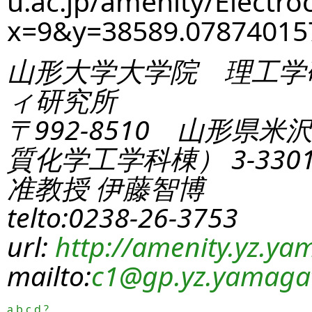
u.ac.jp/amenity/Electro
x=9&y=38589.0787401
山形大学大学院 理工学
ィ研究所
〒992-8510 山形県米
質化学工学科棟） 3-330
准教授 伊藤智博
telto:0238-26-3753
url:
http://amenity.yz.yam
mailto:
c1
@gp.yz.yamagat
a
b
c
d
?