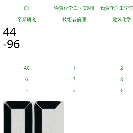
C1
物質化学工学実験Ⅱ
物質化学工学
卒業研究
技術者倫理
電気化学
44
-96
AC
1
2
6
7
8
−
×
÷