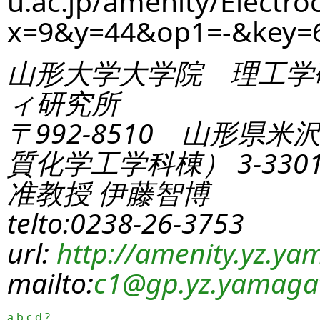
u.ac.jp/amenity/Electro
x=9&y=44&op1=-&key=
山形大学大学院 理工学
ィ研究所
〒992-8510 山形県米
質化学工学科棟） 3-330
准教授 伊藤智博
telto:0238-26-3753
url:
http://amenity.yz.yam
mailto:
c1
@gp.yz.yamagat
a
b
c
d
?