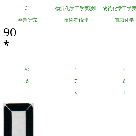
C1
物質化学工学実験Ⅱ
物質化学工学
卒業研究
技術者倫理
電気化学
90
*
AC
1
2
6
7
8
−
×
÷