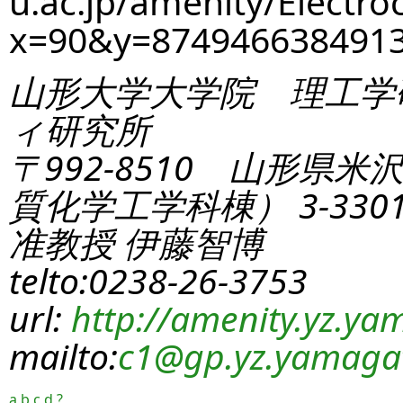
u.ac.jp/amenity/Electro
x=90&y=87494663849
山形大学大学院 理工学
ィ研究所
〒992-8510 山形県米
質化学工学科棟） 3-330
准教授 伊藤智博
telto:0238-26-3753
url:
http://amenity.yz.yam
mailto:
c1
@gp.yz.yamagat
a
b
c
d
?