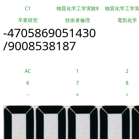
C1
物質化学工学実験Ⅱ
物質化学工学
卒業研究
技術者倫理
電気化学
-4705869051430
/9008538187
AC
1
2
6
7
8
−
×
÷