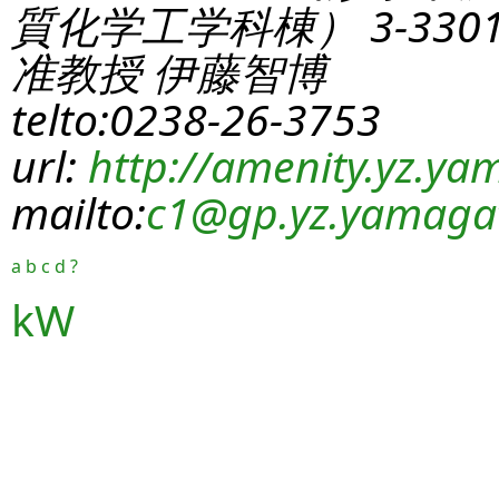
質化学工学科棟） 3-330
准教授 伊藤智博
telto:0238-26-3753
url:
http://amenity.yz.yam
mailto:
c1
@gp.yz.yamagat
a
b
c
d
?
kW