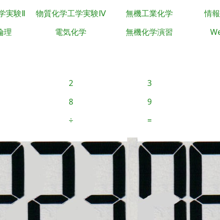
学実験Ⅱ
物質化学工学実験Ⅳ
無機工業化学
情報
倫理
電気化学
無機化学演習
We
2
3
8
9
÷
=