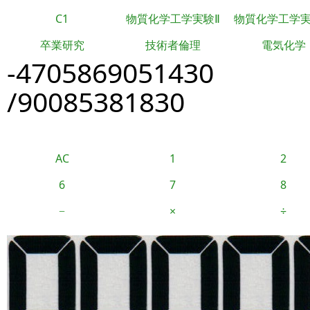
C1
物質化学工学実験Ⅱ
物質化学工学
卒業研究
技術者倫理
電気化学
-4705869051430
/90085381830
AC
1
2
6
7
8
−
×
÷