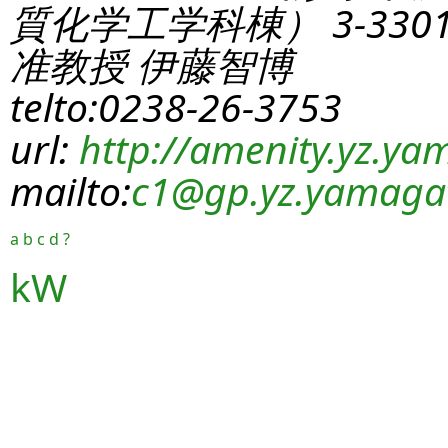
質化学工学科棟） 3-330
准教授 伊藤智博
telto:0238-26-3753
url:
http://amenity.yz.yam
mailto:
c1
@gp.yz.yamagat
a
b
c
d
?
kW