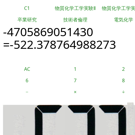
C1
物質化学工学実験Ⅱ
物質化学工学
卒業研究
技術者倫理
電気化学
-4705869051430
=-522.378764988273
AC
1
2
6
7
8
−
×
÷