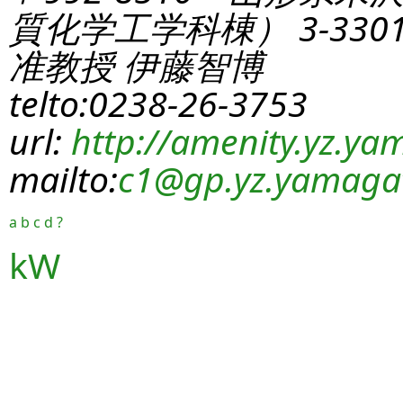
質化学工学科棟） 3-330
准教授 伊藤智博
telto:0238-26-3753
url:
http://amenity.yz.yam
mailto:
c1
@gp.yz.yamagat
a
b
c
d
?
kW