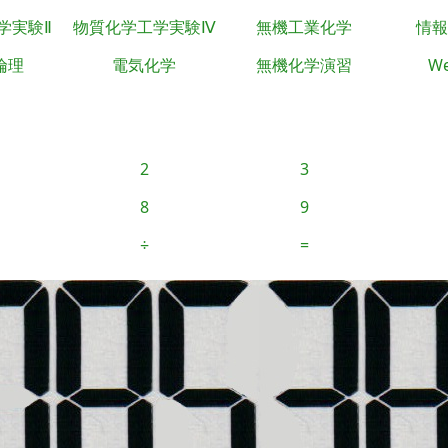
学実験Ⅱ
物質化学工学実験Ⅳ
無機工業化学
情報
倫理
電気化学
無機化学演習
We
2
3
8
9
÷
=