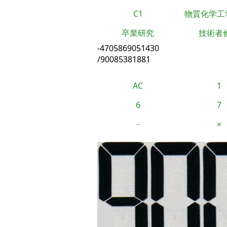
C1
物質化学工
卒業研究
技術者
-4705869051430
/90085381881
AC
1
6
7
−
×