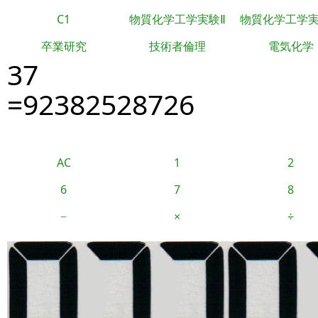
C1
物質化学工学実験Ⅱ
物質化学工学
卒業研究
技術者倫理
電気化学
37
=92382528726
AC
1
2
6
7
8
−
×
÷