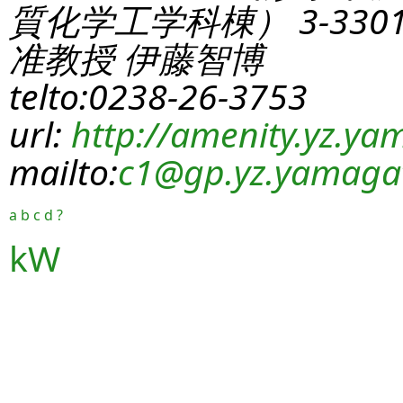
質化学工学科棟） 3-330
准教授 伊藤智博
telto:0238-26-3753
url:
http://amenity.yz.yam
mailto:
c1
@gp.yz.yamagat
a
b
c
d
?
kW