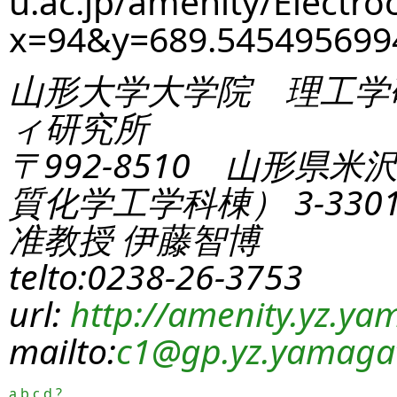
u.ac.jp/amenity/Electro
x=94&y=689.54549569
山形大学大学院 理工学
ィ研究所
〒992-8510 山形県米
質化学工学科棟） 3-330
准教授 伊藤智博
telto:0238-26-3753
url:
http://amenity.yz.yam
mailto:
c1
@gp.yz.yamagat
a
b
c
d
?