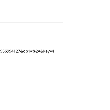
5454956994127&op1=%2A&key=4