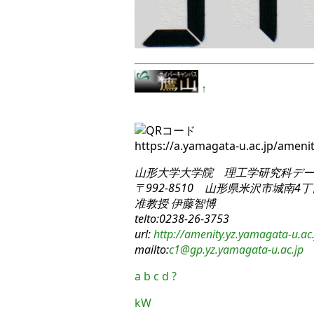
↑
https://a.yamagata-u.ac.jp/amen
山形大学大学院 理工学研究科
デー
〒992-8510 山形県米沢市城南4丁目
准教授 伊藤智博
telto:0238-26-3753
url:
http://amenity.yz.yamagata-u.ac.
mailto:
c1
@gp.yz.yamagata-u.ac.jp
a
b
c
d
?
kW