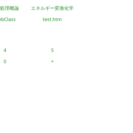
処理概論
エネルギー変換化学
bClass
test.htm
4
5
0
+