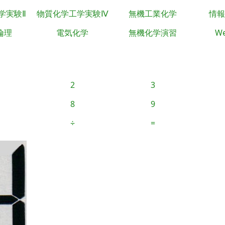
学実験Ⅱ
物質化学工学実験Ⅳ
無機工業化学
情報
倫理
電気化学
無機化学演習
We
2
3
8
9
÷
=