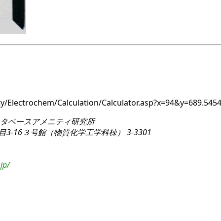
ity/Electrochem/Calculation/Calculator.asp?x=94&y=689.
タベースアメニティ研究所
3-16
３号館（物質化学工学科棟） 3-3301
jp/