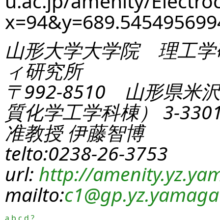
u.ac.jp/amenity/Electro
x=94&y=689.54549569
山形大学大学院 理工学
ィ研究所
〒992-8510 山形県米
質化学工学科棟） 3-330
准教授 伊藤智博
telto:0238-26-3753
url:
http://amenity.yz.yam
mailto:
c1
@gp.yz.yamagat
a
b
c
d
?