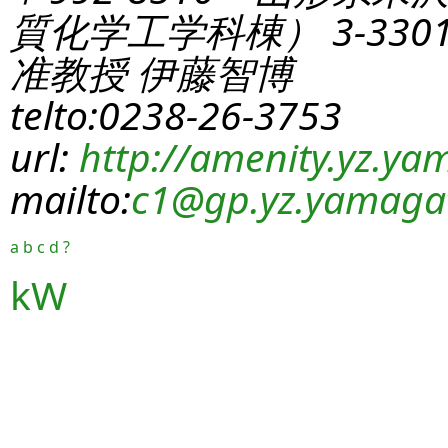
質化学工学科棟） 3-330
准教授 伊藤智博
telto:0238-26-3753
url:
http://amenity.yz.yam
mailto:
c1
@gp.yz.yamagat
a
b
c
d
?
kW