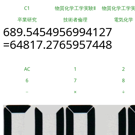
C1
物質化学工学実験Ⅱ
物質化学工学
卒業研究
技術者倫理
電気化学
689.5454956994127
=64817.2765957448
AC
1
2
6
7
8
−
×
÷