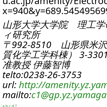
u.ac.jp/amenity/Electro
x=940&y=689.5454956
山形大学大学院 理工学
ィ研究所
〒992-8510 山形県米
質化学工学科棟） 3-330
准教授 伊藤智博
telto:0238-26-3753
url:
http://amenity.yz.yam
mailto:
c1
@gp.yz.yamagat
a
b
c
d
?