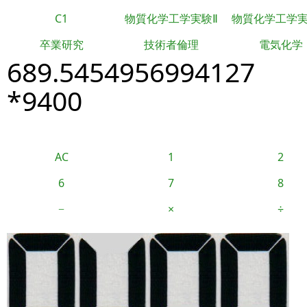
C1
物質化学工学実験Ⅱ
物質化学工学
卒業研究
技術者倫理
電気化学
689.5454956994127
*9400
AC
1
2
6
7
8
−
×
÷