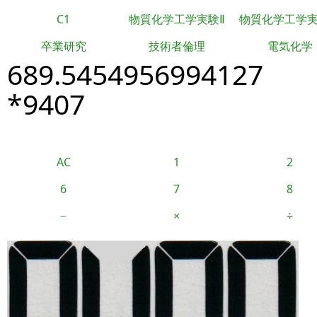
C1
物質化学工学実験Ⅱ
物質化学工学
卒業研究
技術者倫理
電気化学
689.5454956994127
*9407
AC
1
2
6
7
8
−
×
÷