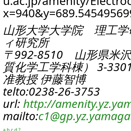
u.ac.jp/amenity/Electro
x=940&y=689.5454956
山形大学大学院 理工学
ィ研究所
〒992-8510 山形県米
質化学工学科棟） 3-330
准教授 伊藤智博
telto:0238-26-3753
url:
http://amenity.yz.yam
mailto:
c1
@gp.yz.yamagat
a
b
c
d
?