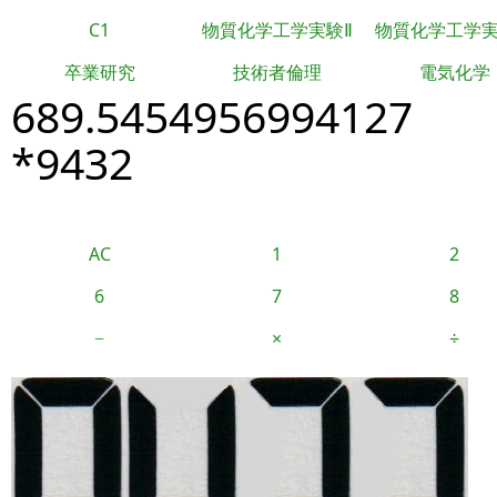
C1
物質化学工学実験Ⅱ
物質化学工学
卒業研究
技術者倫理
電気化学
689.5454956994127
*9432
AC
1
2
6
7
8
−
×
÷