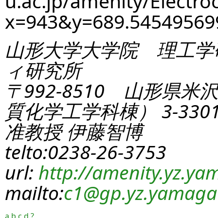
u.ac.jp/amenity/Electro
x=943&y=689.5454956
山形大学大学院 理工学
ィ研究所
〒992-8510 山形県米
質化学工学科棟） 3-330
准教授 伊藤智博
telto:0238-26-3753
url:
http://amenity.yz.yam
mailto:
c1
@gp.yz.yamagat
a
b
c
d
?