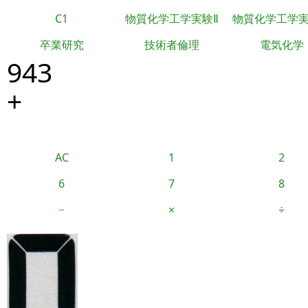
C1
物質化学工学実験Ⅱ
物質化学工学
卒業研究
技術者倫理
電気化学
943
+
AC
1
2
6
7
8
−
×
÷