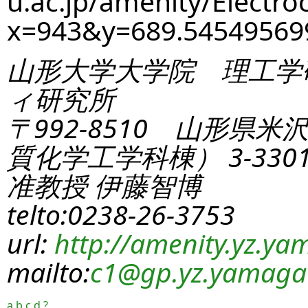
u.ac.jp/amenity/Electro
x=943&y=689.5454956
山形大学大学院 理工学
ィ研究所
〒992-8510 山形県米
質化学工学科棟） 3-330
准教授 伊藤智博
telto:0238-26-3753
url:
http://amenity.yz.yam
mailto:
c1
@gp.yz.yamagat
a
b
c
d
?