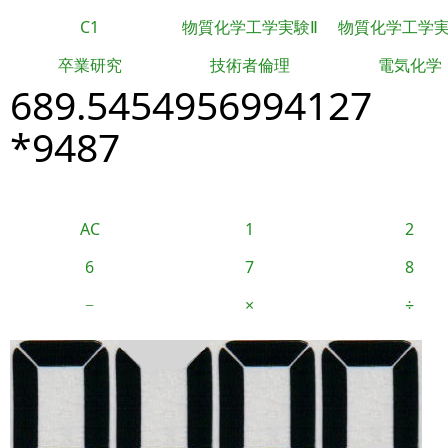
C1
物質化学工学実験Ⅱ
物質化学工学
卒業研究
技術者倫理
電気化学
689.5454956994127
*9487
AC
1
2
6
7
8
−
×
÷