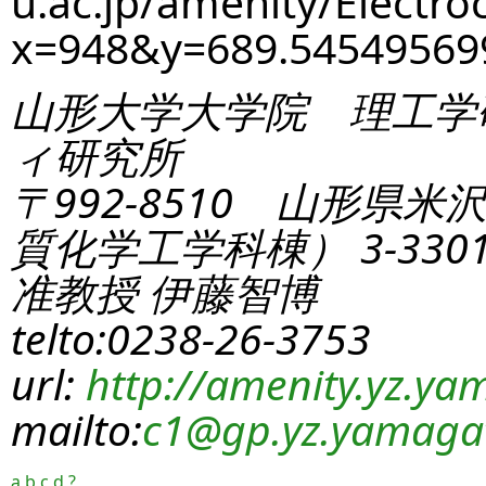
u.ac.jp/amenity/Electro
x=948&y=689.5454956
山形大学大学院 理工学
ィ研究所
〒992-8510 山形県米
質化学工学科棟） 3-330
准教授 伊藤智博
telto:0238-26-3753
url:
http://amenity.yz.yam
mailto:
c1
@gp.yz.yamagat
a
b
c
d
?