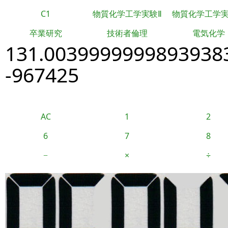
C1
物質化学工学実験Ⅱ
物質化学工学
卒業研究
技術者倫理
電気化学
131.0039999999893938
-967425
AC
1
2
6
7
8
−
×
÷