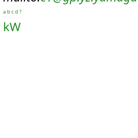
a
b
c
d
?
kW