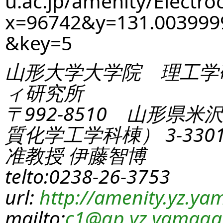
u.ac.jp/amenity/Electro
x=96742&y=131.003999
&key=5
山形大学大学院 理工学
ィ研究所
〒992-8510 山形県米
質化学工学科棟） 3-330
准教授 伊藤智博
telto:0238-26-3753
url:
http://amenity.yz.yam
mailto:
c1
@gp.yz.yamagat