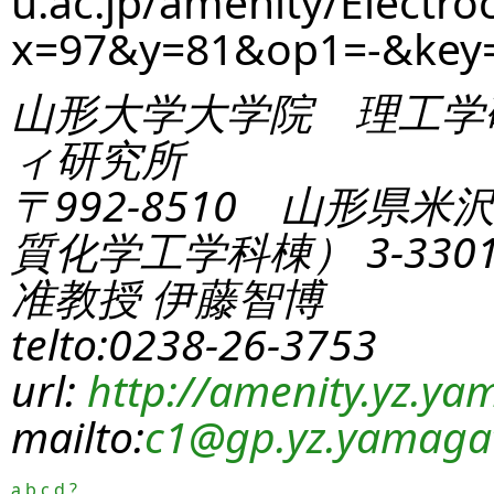
u.ac.jp/amenity/Electro
x=97&y=81&op1=-&key
山形大学大学院 理工学
ィ研究所
〒992-8510 山形県米
質化学工学科棟） 3-330
准教授 伊藤智博
telto:0238-26-3753
url:
http://amenity.yz.yam
mailto:
c1
@gp.yz.yamagat
a
b
c
d
?