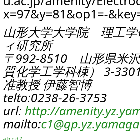
u.ac.jp/amenity/Electro
x=97&y=81&op1=-&key
山形大学大学院 理工学
ィ研究所
〒992-8510 山形県米
質化学工学科棟） 3-330
准教授 伊藤智博
telto:0238-26-3753
url:
http://amenity.yz.yam
mailto:
c1
@gp.yz.yamagat
a
b
c
d
?