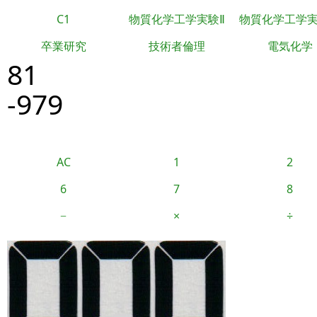
C1
物質化学工学実験Ⅱ
物質化学工学
卒業研究
技術者倫理
電気化学
81
-979
AC
1
2
6
7
8
−
×
÷