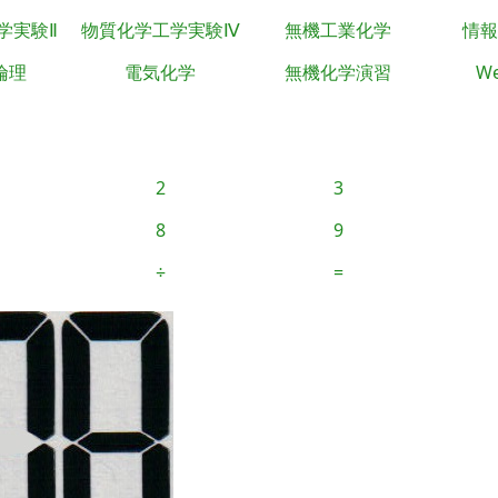
学実験Ⅱ
物質化学工学実験Ⅳ
無機工業化学
情報
倫理
電気化学
無機化学演習
We
2
3
8
9
÷
=