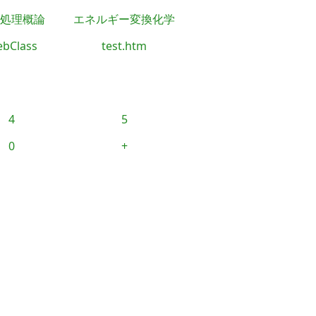
処理概論
エネルギー変換化学
bClass
test.htm
4
5
0
+