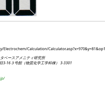
ity/Electrochem/Calculation/Calculator.asp?x=970&y=81&op
タベースアメニティ研究所
3-16
３号館（物質化学工学科棟） 3-3301
jp/