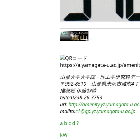
↑
https://a.yamagata-u.ac.jp/amen
山形大学大学院 理工学研究科
デー
〒992-8510 山形県米沢市城南4丁目
准教授 伊藤智博
telto:0238-26-3753
url:
http://amenity.yz.yamagata-u.ac.
mailto:
c1
@gp.yz.yamagata-u.ac.jp
a
b
c
d
?
kW