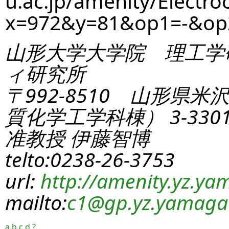
u.ac.jp/amenity/Electro
x=972&y=81&op1=-&o
山形大学大学院 理工学
ィ研究所
〒992-8510 山形県米
質化学工学科棟） 3-330
准教授 伊藤智博
telto:0238-26-3753
url:
http://amenity.yz.yam
mailto:
c1
@gp.yz.yamagat
a
b
c
d
?