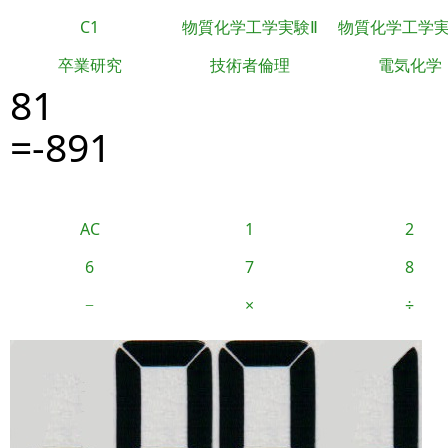
C1
物質化学工学実験Ⅱ
物質化学工学
卒業研究
技術者倫理
電気化学
81
=-891
AC
1
2
6
7
8
−
×
÷