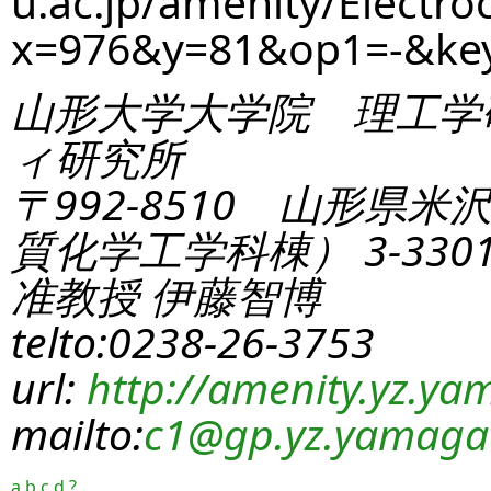
u.ac.jp/amenity/Electro
x=976&y=81&op1=-&ke
山形大学大学院 理工学
ィ研究所
〒992-8510 山形県米
質化学工学科棟） 3-330
准教授 伊藤智博
telto:0238-26-3753
url:
http://amenity.yz.yam
mailto:
c1
@gp.yz.yamagat
a
b
c
d
?