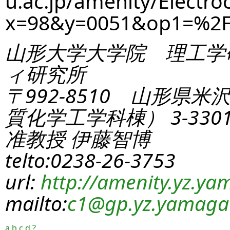
u.ac.jp/amenity/Electro
x=98&y=0051&op1=%2
山形大学大学院 理工学
ィ研究所
〒992-8510 山形県米
質化学工学科棟） 3-330
准教授 伊藤智博
telto:0238-26-3753
url:
http://amenity.yz.yam
mailto:
c1
@gp.yz.yamagat
a
b
c
d
?