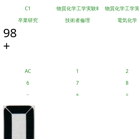
C1
物質化学工学実験Ⅱ
物質化学工学
卒業研究
技術者倫理
電気化学
98
+
AC
1
2
6
7
8
−
×
÷