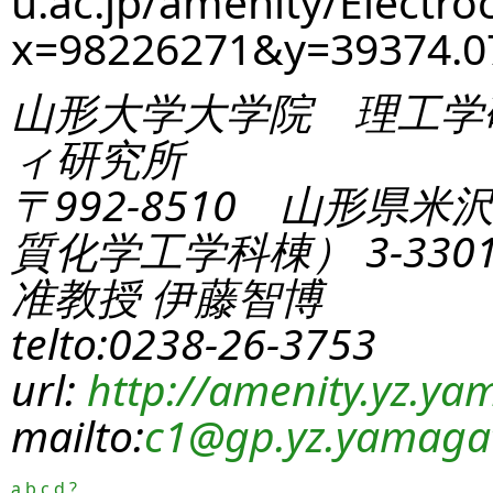
u.ac.jp/amenity/Electro
x=98226271&y=39374.
山形大学大学院 理工学
ィ研究所
〒992-8510 山形県米
質化学工学科棟） 3-330
准教授 伊藤智博
telto:0238-26-3753
url:
http://amenity.yz.yam
mailto:
c1
@gp.yz.yamagat
a
b
c
d
?