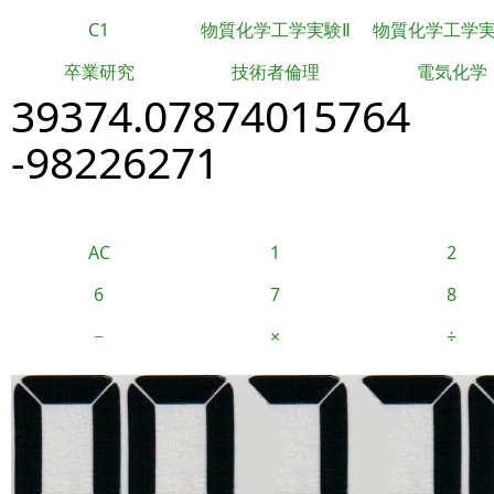
C1
物質化学工学実験Ⅱ
物質化学工学
卒業研究
技術者倫理
電気化学
39374.07874015764
-98226271
AC
1
2
6
7
8
−
×
÷