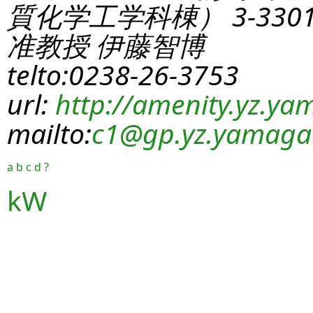
質化学工学科棟） 3-330
准教授 伊藤智博
telto:0238-26-3753
url:
http://amenity.yz.yam
mailto:
c1
@gp.yz.yamagat
a
b
c
d
?
kW