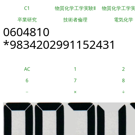
C1
物質化学工学実験Ⅱ
物質化学工学
卒業研究
技術者倫理
電気化学
0604810
*9834202991152431
AC
1
2
6
7
8
−
×
÷