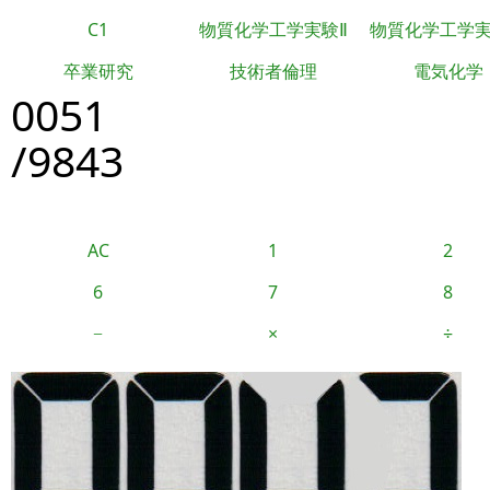
C1
物質化学工学実験Ⅱ
物質化学工学
卒業研究
技術者倫理
電気化学
0051
/9843
AC
1
2
6
7
8
−
×
÷