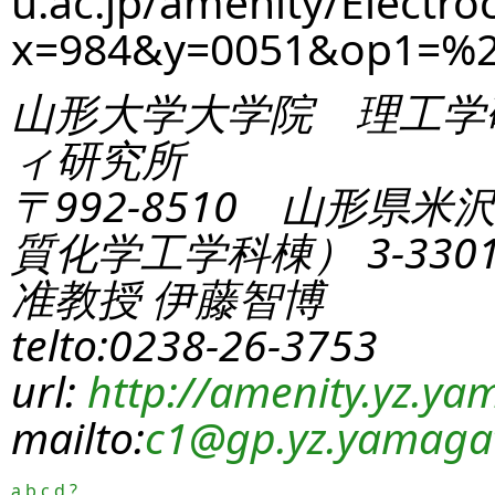
u.ac.jp/amenity/Electro
x=984&y=0051&op1=%2
山形大学大学院 理工学
ィ研究所
〒992-8510 山形県米
質化学工学科棟） 3-330
准教授 伊藤智博
telto:0238-26-3753
url:
http://amenity.yz.yam
mailto:
c1
@gp.yz.yamagat
a
b
c
d
?