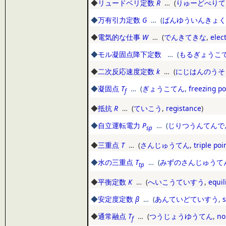
◆
リュードベリ定数
R
… (
りゅーどべりて
◆
万有引力定数
G
… (
ばんゆういんきょく
◆
電気的な仕事
W
… (
でんきてきな
,
elec
◆
モル凝固点降下定数
… (
もるぎょうこ
◆
二次反応速度定数
k
… (
にじはんのうそ
◆
凝固点
T
… (
ぎょうこてん
,
freezing po
f
◆
抵抗
R
… (
ていこう
,
registance
)
◆
自立運転電力
P
… (
じりつうんてんで
sp
◆
三重点
T
… (
さんじゅうてん
,
triple poi
◆
水の三重点
T
… (
みずのさんじゅうて
tp
◆
平衡定数
K
… (
へいこうていすう
,
equil
◆
安定度定数
β
… (
あんていどていすう
,
s
◆
通常融点
T
… (
つうじょうゆうてん
,
no
f