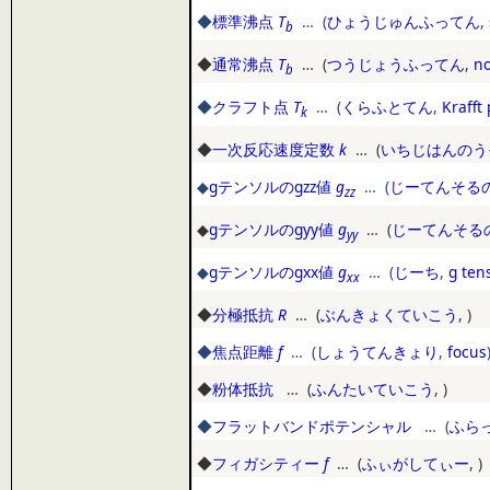
◆
標準沸点
T
… (
ひょうじゅんふってん
,
b
◆
通常沸点
T
… (
つうじょうふってん
,
no
b
◆
クラフト点
T
… (
くらふとてん
,
Krafft 
k
◆
一次反応速度定数
k
… (
いちじはんのう
◆
gテンソルのgzz値
g
… (
じーてんそるの
zz
◆
gテンソルのgyy値
g
… (
じーてんそるの
yy
◆
gテンソルのgxx値
g
… (
じーち
,
g ten
xx
◆
分極抵抗
R
… (
ぶんきょくていこう
,
)
◆
焦点距離
f
… (
しょうてんきょり
,
focus
◆
粉体抵抗
… (
ふんたいていこう
,
)
◆
フラットバンドポテンシャル
… (
ふら
◆
フィガシティー
f
… (
ふぃがしてぃー
,
)