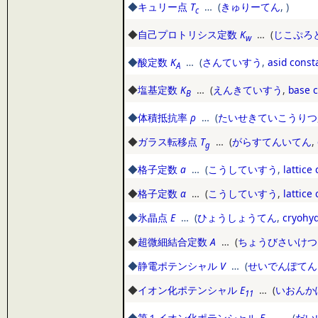
◆
キュリー点
T
… (
きゅりーてん
,
)
c
◆
自己プロトリシス定数
K
… (
じこぷろ
w
◆
酸定数
K
… (
さんていすう
,
asid const
A
◆
塩基定数
K
… (
えんきていすう
,
base 
B
◆
体積抵抗率
ρ
… (
たいせきていこうりつ
◆
ガラス転移点
T
… (
がらすてんいてん
,
g
◆
格子定数
a
… (
こうしていすう
,
lattice
◆
格子定数
α
… (
こうしていすう
,
lattice
◆
氷晶点
E
… (
ひょうしょうてん
,
cryohyd
◆
超微細結合定数
A
… (
ちょうびさいけつ
◆
静電ポテンシャル
V
… (
せいでんぽてん
◆
イオン化ポテンシャル
E
… (
いおんか
11
◆
第１イオン化ポテンシャル
E
… (
だい