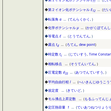
11
◆
第２イオン化ポテンシャル
E
… (
だい
12
◆
転落角
α
… (
てんらくかく
,
)
◆
化学ポテンシャル
μ
… (
かがくぽてんし
◆
等電点
E
… (
とうでんてん
,
)
◆
露点
t
… (
ろてん
,
dew point
)
d
◆
時定数
t
… (
じていすう
,
Time Consta
c
◆
相転移点
… (
そうてんいてん
,
)
◆
圧電定数
d
… (
あつでんていすう
,
)
33
◆
平均自由行程
l
… (
へいきんじゆうこう
◆
規定度
… (
きていど
,
)
◆
モル沸点上昇定数
… (
もるふってんじ
◆
定圧熱容量
1
… (
ていあつねつりょう