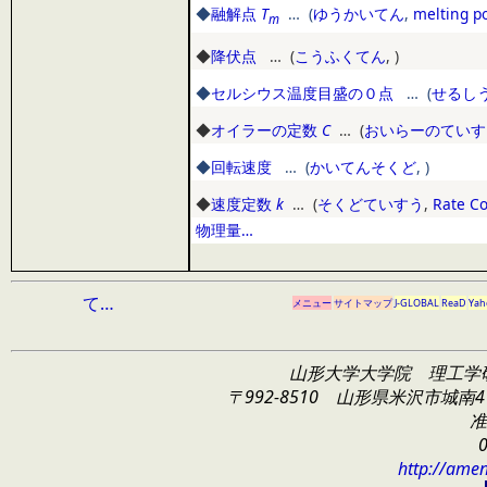
◆
融解点
T
… (
ゆうかいてん
,
melting p
m
◆
降伏点
… (
こうふくてん
,
)
◆
セルシウス温度目盛の０点
… (
せるし
◆
オイラーの定数
C
… (
おいらーのていす
◆
回転速度
… (
かいてんそくど
,
)
◆
速度定数
k
… (
そくどていすう
,
Rate C
物理量…
て…
メニュー
サイトマップ
J-GLOBAL
ReaD
Yah
山形大学大学院 理工学
〒992-8510 山形県米沢市城南4
准
http://amen