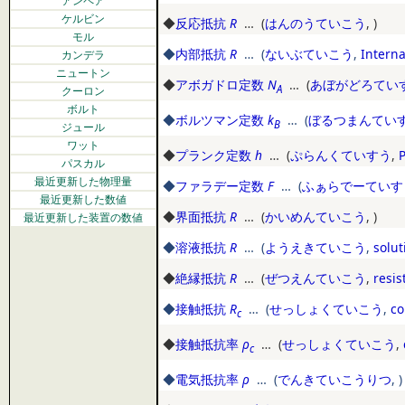
アンペア
ケルビン
◆
反応抵抗
R
… (
はんのうていこう
,
)
モル
◆
内部抵抗
R
… (
ないぶていこう
,
Interna
カンデラ
ニュートン
◆
アボガドロ定数
N
… (
あぼがどろてい
A
クーロン
ボルト
◆
ボルツマン定数
k
… (
ぼるつまんてい
B
ジュール
ワット
◆
プランク定数
h
… (
ぷらんくていすう
,
パスカル
最近更新した物理量
◆
ファラデー定数
F
… (
ふぁらでーていす
最近更新した数値
◆
界面抵抗
R
… (
かいめんていこう
,
)
最近更新した装置の数値
◆
溶液抵抗
R
… (
ようえきていこう
,
solut
◆
絶縁抵抗
R
… (
ぜつえんていこう
,
resis
◆
接触抵抗
R
… (
せっしょくていこう
,
co
c
◆
接触抵抗率
ρ
… (
せっしょくていこう
,
c
◆
電気抵抗率
ρ
… (
でんきていこうりつ
,
)