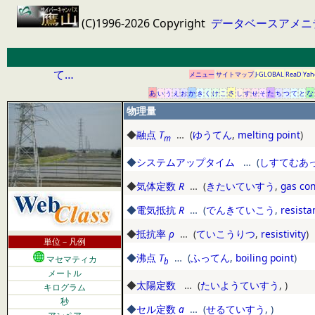
(C)1996-2026 Copyright
データベースアメニ
て…
メニュー
サイトマップ
J-GLOBAL
ReaD
Yah
あ
か
さ
た
な
い
う
え
お
き
く
け
こ
し
す
せ
そ
ち
つ
て
と
物理量
◆
融点
T
… (
ゆうてん
,
melting point
)
m
◆
システムアップタイム
… (
しすてむあ
◆
気体定数
R
… (
きたいていすう
,
gas co
◆
電気抵抗
R
… (
でんきていこう
,
resista
◆
抵抗率
ρ
… (
ていこうりつ
,
resistivity
)
単位－凡例
◆
沸点
T
… (
ふってん
,
boiling point
)
マセマティカ
b
メートル
◆
太陽定数
… (
たいようていすう
,
)
キログラム
秒
◆
セル定数
a
… (
せるていすう
,
)