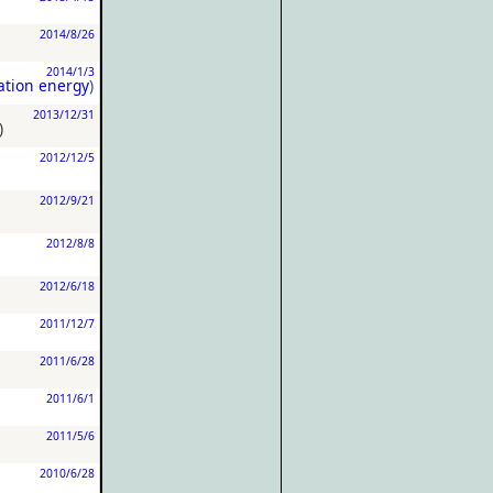
2014/8/26
2014/1/3
ation energy
)
2013/12/31
)
2012/12/5
2012/9/21
2012/8/8
2012/6/18
2011/12/7
2011/6/28
2011/6/1
2011/5/6
2010/6/28