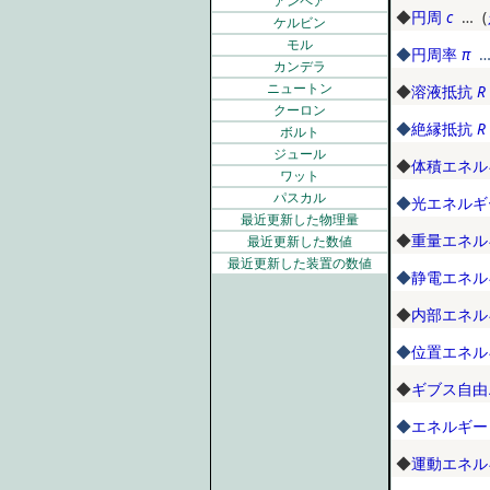
アンペア
◆
円周
c
… (
ケルビン
モル
◆
円周率
π
…
カンデラ
ニュートン
◆
溶液抵抗
R
クーロン
◆
絶縁抵抗
R
ボルト
ジュール
◆
体積エネル
ワット
パスカル
◆
光エネルギ
最近更新した物理量
◆
重量エネル
最近更新した数値
最近更新した装置の数値
◆
静電エネル
◆
内部エネル
◆
位置エネル
◆
ギブス自由
◆
エネルギー
◆
運動エネル