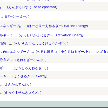
… (
えんきていすう
,
base cpnstant
)
B
… (
ぴーけーえー
,
)
エネルギー
E
… (
はーとりーえねるぎー
,
Hatree energy
)
h
ルギー
E
… (
かっせいかえねるぎー
,
Activation Energy
)
価数
… (
へいきんえんしょくひょうかすう
,
)
ツ自由エネルギー
A
… (
へるむほるつじゆうえねるぎー
,
Helmholtz' fr
分布
F
… (
えねるぎーぶんぷ
,
)
ギー
… (
ほうしゃえねるぎー
,
)
ー
U
… (
えくせるぎー
,
exergy
)
 (
えきかんでんい
,
)
 (
えっくすせんきょうど
,
)