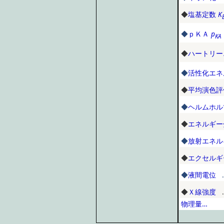
◆
塩基定数
K
◆
ｐＫＡ
p
KA
◆
ハートリー
◆
活性化エネ
◆
平均演色評
◆
ヘルムホル
◆
エネルギー
◆
放射エネル
◆
エクセルギ
◆
液間電位
…
◆
Ｘ線強度
…
物理量…