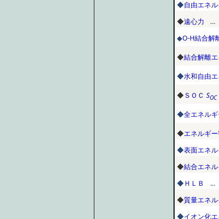
◆
自由エネル
◆
遠心力
… 
◆
O-H結合
◆
結合解離エ
◆
水和自由エ
◆
ＳＯＣ
S
OC
◆
全エネルギ
◆
エネルギー
◆
表面エネル
◆
結合エネル
◆
ＨＬＢ
… 
◆
質量エネル
◆
イオン化エ