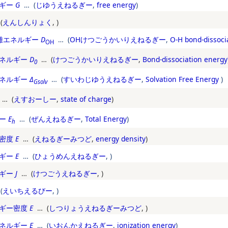
ギー
G
… (
じゆうえねるぎー
,
free energy
)
(
えんしんりょく
,
)
解離エネルギー
D
… (
OHけつごうかいりえねるぎー
,
O-H bond-dissoci
OH
ネルギー
D
… (
けつごうかいりえねるぎー
,
Bond-dissociation energy
0
ネルギー
Δ
… (
すいわじゆうえねるぎー
,
Solvation Free Energy
)
Gsolv
… (
えすおーしー
,
state of charge
)
ー
E
… (
ぜんえねるぎー
,
Total Energy
)
h
密度
E
… (
えねるぎーみつど
,
energy density
)
ギー
E
… (
ひょうめんえねるぎー
,
)
ギー
J
… (
けつごうえねるぎー
,
)
(
えいちえるびー
,
)
ギー密度
E
… (
しつりょうえねるぎーみつど
,
)
ネルギー
E
… (
いおんかえねるぎー
,
ionization energy
)