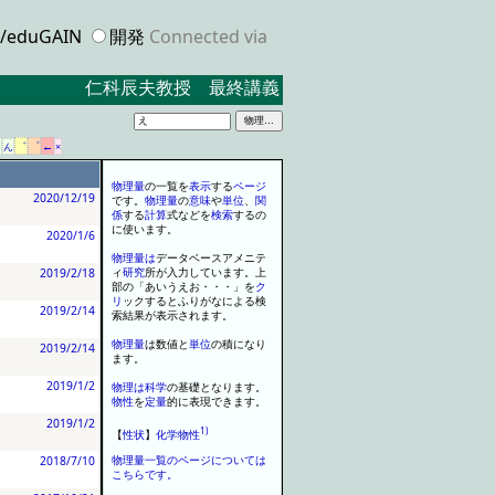
eduGAIN
開発
Connected via
仁科辰夫教授 最終講義 ２０２３．３．１７ 米沢
゛
゜
←
を
ん
×
物理量
の
一
覧
を
表示
する
ページ
2020/12/19
で
す
。
物理量
の
意味
や
単位
、
関
係
する
計算
式など
を
検索
するの
に使います
。
2020/1/6
物理量
は
データベースアメニテ
2019/2/18
ィ
研究
所が入力しています
。
上
部の
「
あいうえお
・
・
・
」
を
ク
リ
ッ
ク
するとふりがなによる検
2019/2/14
索結果が表示されます
。
物理量
は数値と
単位
の積になり
2019/2/14
ます
。
2019/1/2
物理
は
科学
の基礎となります
。
物性
を
定量
的に表現できます
。
2019/1/2
1)
【
性状
】
化学
物性
2018/7/10
物理量一覧のページについては
こちらです。