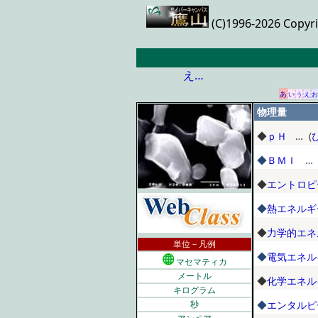
(C)1996-2026 Copyr
え…
あ
い
う
え
お
物理量
◆
ｐＨ
… (
◆
ＢＭＩ
… 
◆
エントロピ
◆
熱エネルギ
◆
力学的エネ
単位－凡例
◆
電気エネル
マセマティカ
メートル
◆
化学エネル
キログラム
秒
◆
エンタルピ