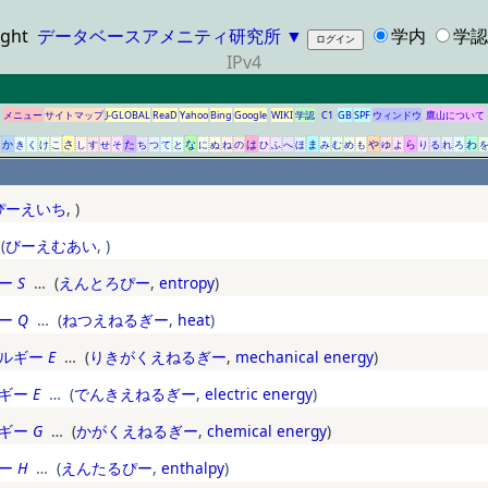
ight
データベースアメニティ研究所
▼
学内
学認/
IPv4
メニュー
サイトマップ
J-GLOBAL
ReaD
Yahoo
Bing
Google
WIKI
学認
C1
GB
SPF
ウィンドウ
鷹山について
か
さ
た
な
は
ま
や
ら
わ
き
く
け
こ
し
す
せ
そ
ち
つ
て
と
に
ぬ
ね
の
ひ
ふ
へ
ほ
み
む
め
も
ゆ
よ
り
る
れ
ろ
ぴーえいち
,
)
(
びーえむあい
,
)
ー
S
… (
えんとろぴー
,
entropy
)
ー
Q
… (
ねつえねるぎー
,
heat
)
ルギー
E
… (
りきがくえねるぎー
,
mechanical energy
)
ギー
E
… (
でんきえねるぎー
,
electric energy
)
ギー
G
… (
かがくえねるぎー
,
chemical energy
)
ー
H
… (
えんたるぴー
,
enthalpy
)