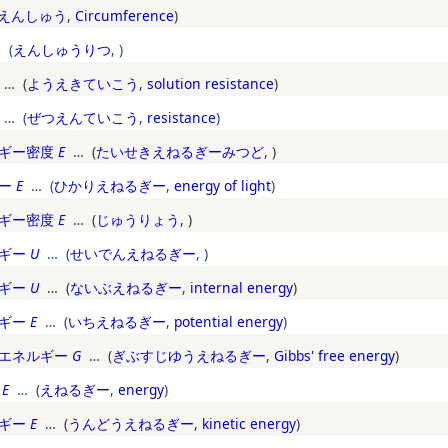
えんしゅう
,
Circumference
)
 (
えんしゅうりつ
,
)
… (
ようえきていこう
,
solution resistance
)
… (
ぜつえんていこう
,
resistance
)
ギー密度
E
… (
たいせきえねるぎーみつど
,
)
ー
E
… (
ひかりえねるぎー
,
energy of light
)
ギー密度
E
… (
じゅうりょう
,
)
ギー
U
… (
せいでんえねるぎー
,
)
ギー
U
… (
ないぶえねるぎー
,
internal energy
)
ギー
E
… (
いちえねるぎー
,
potential energy
)
エネルギー
G
… (
ぎぶすじゆうえねるぎー
,
Gibbs' free energy
)
E
… (
えねるぎー
,
energy
)
ギー
E
… (
うんどうえねるぎー
,
kinetic energy
)