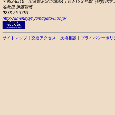
〒992-8510 山形県米沢市城南4丁目3-16
３号館（物質化学工学
准教授 伊藤智博
0238-26-3753
http://amenity.yz.yamagata-u.ac.jp/
サイトマップ
｜
交通アクセス
｜
技術相談
｜
プライバシーポリ