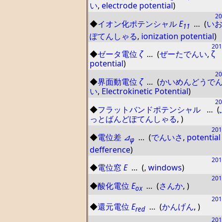
い
,
electrode potential
)
20
◆
イオン化ポテンシャル
E
… (
い
11
ぽてんしゃる
,
ionization potential
)
201
◆
ゼータ電位
ζ
… (
ぜーたでんい
,
ζ
potential
)
20
◆
界面動電位
ζ
… (
かいめんどうで
い
,
Electrokinetic Potential
)
20
◆
フラットバンドポテンシャル
… (
っとばんどぽてんしゃる
,
)
201
◆
電位差
⊿
… (
でんいさ
,
potential
φ
defference
)
201
◆
電位窓
E
… (
,
windows
)
201
◆
酸化電位
E
… (
さんか
,
)
ox
201
◆
還元電位
E
… (
かんげん
,
)
red
201