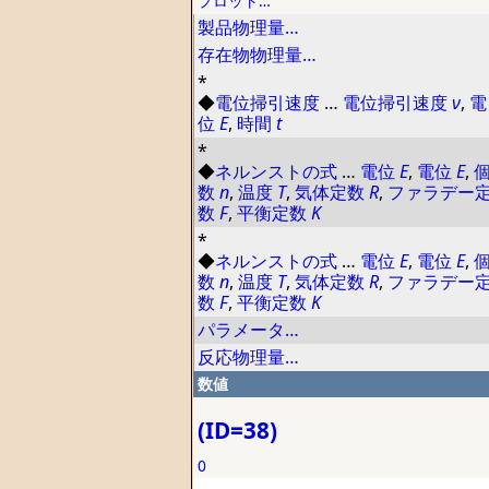
プロット…
製品物理量…
存在物物理量…
*
◆
電位掃引速度
…
電位掃引速度
ν
,
電
位
E
,
時間
t
*
◆
ネルンストの式
…
電位
E
,
電位
E
,
数
n
,
温度
T
,
気体定数
R
,
ファラデー
数
F
,
平衡定数
K
*
◆
ネルンストの式
…
電位
E
,
電位
E
,
数
n
,
温度
T
,
気体定数
R
,
ファラデー
数
F
,
平衡定数
K
パラメータ…
反応物理量…
数値
(ID=38)
0