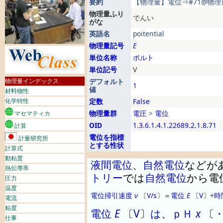
要約
【物理量】電位⇒#71@物理
物理量ふり
でんい
がな
英語名
poitential
物理量記号
E
単位名称
ボルト
単位記号
V
物理量インデックス
デフォルト
1
値
材料物性
化学特性
定数
False
物理量群
電圧
>
電位
マセマティカ
OID
1.3.6.1.4.1.22689.2.1.8.71
計算
電位を指標
計量研究所
とする性状
計算式
動粘度
液間電位
、
自然電位
などが
熱伝導率
トリー
では
自然電位
から電
圧力
温度
電位掃引速度
ν
〔
V/s
〕
＝
電位
E
〔
V
〕
÷
時
電流
粘度
電位
E
〔
V
〕
は
、
ｐＨ
x
〔
仕事