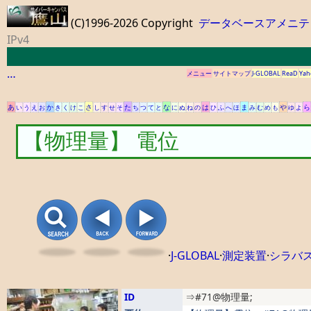
(C)1996-2026 Copyright
データベースアメニテ
IPv4
…
メニュー
サイトマップ
J-GLOBAL
ReaD
Yah
あ
か
さ
た
な
は
ま
や
ら
い
う
え
お
き
く
け
こ
し
す
せ
そ
ち
つ
て
と
に
ぬ
ね
の
ひ
ふ
へ
ほ
み
む
め
も
ゆ
よ
【物理量】 電位
·
J-GLOBAL
·
測定装置
·
シラバ
ID
⇒#71@物理量;