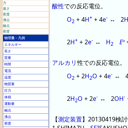
力
酸性
での反応電位
。
速さ
密度
+
-
O
+ 4
H
+ 4
e
↔ 2
沸点
2
融点
密度
物理量－凡例
+
-
2
H
+ 2
e
↔
H
E
º
2
エネルギー
長さ
質量
アルカリ
性での反応電位
。
時間
電流
-
O
+ 2
H
O
+ 4
e
↔ 
2
2
温度
物質量
圧力
-
-
2
H
O
+ 2
e
↔ 2
OH
体積
2
運動量
融点
沸点
【
測定
装置
】
20130419
検討
密度
1
,
SHIMAZU
SEI
SAKUSHO