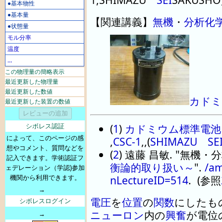
●基本物性
●基本量
【
関連講義
】
無機
・
分析化
●状態量
モル分率
温度
…
この物理量の簡略表示
最近更新した物理量
最近更新した数値
カドミ
最近更新した装置の数値
(
1
)
カドミウム標準電池
シボレス認証
によって、このページの感
,
CSC-1
,
,
(
SHIMAZU SE
想やコメント、質問などを
(
2
) 遠藤 昌敏.
無機・分
記入できます。学術認証フ
衡論的取り扱い～
.
/am
ェデレーション（学認)参加
nLectureID=514
. (参照
機関から利用できます。
→
電圧
を
位置
の
関数
にしたも
シボレスログイン
ニューロン
内の
興奮
が電位
→