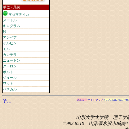
単位－凡例
マセマティカ
メートル
キログラム
秒
アンペア
ケルビン
モル
カンデラ
ニュートン
クーロン
ボルト
ジュール
ワット
パスカル
そ…
メニュー
サイトマップ
J-GLOBAL
ReaD
Yah
山形大学大学院 理工学
〒992-8510 山形県米沢市城南4丁