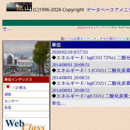
(C)1996-2026 Copyright
データベースアメニ
そ…
メニュー
サイトマップ
J-GLOBAL
ReaD
Yah
あ
か
さ
た
な
い
う
え
お
き
く
け
こ
し
す
せ
そ
ち
つ
て
と
単位
2020/02/18
8:57:53
◆
エネルギー
E
/
kg(CO2 72%)
(
二酸
2014/08/01
20:08:51
◆
エネルギー
E
/
ｔ(CO2)
(
二酸化炭
2014/08/01
20:08:51
単位インデックス
◆
エネルギー
E
/
kg(CO2)
(
二酸化炭
＞計量法
2014/08/01
20:08:51
感覚
◆
エネルギー
E
/
g(CO2)
(
二酸化炭素
センサー
単位…
装置
…