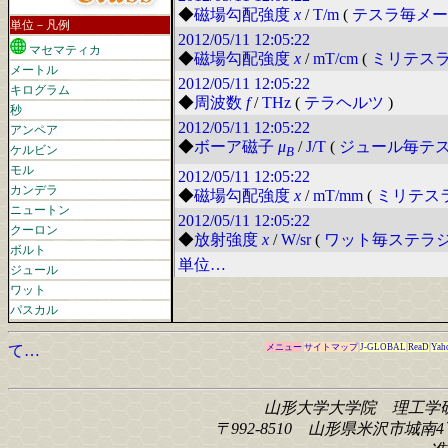
◆
磁場勾配強度
x
/
T/m
(
テスラ毎メー
単位－凡例
2012/05/11
12:05:22
マセマティカ
◆
磁場勾配強度
x
/
mT/cm
(
ミリテス
メートル
2012/05/11
12:05:22
キログラム
◆
周波数
f
/
THz
(
テラヘルツ
)
秒
2012/05/11
12:05:22
アンペア
◆
ボーア磁子
μ
/
J/T
(
ジュール毎テ
ケルビン
B
モル
2012/05/11
12:05:22
カンデラ
◆
磁場勾配強度
x
/
mT/mm
(
ミリテス
ニュートン
2012/05/11
12:05:22
クーロン
◆
放射強度
x
/
W/sr
(
ワット毎ステラ
ボルト
単位…
ジュール
ワット
パスカル
て…
メニュー
サイトマップ
J-GLOBAL
ReaD
Yah
山形大学大学院 理工学
〒992-8510 山形県米沢市城南4丁