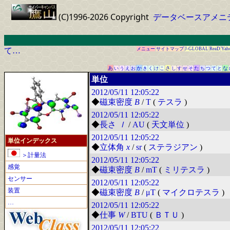
(C)1996-2026 Copyright
データベースアメニ
て…
メニュー
サイトマップ
J-GLOBAL
ReaD
Yah
あ
か
さ
た
な
い
う
え
お
き
く
け
こ
し
す
せ
そ
ち
つ
て
と
単位
2012/05/11
12:05:22
◆
磁束密度
B
/
T
(
テスラ
)
2012/05/11
12:05:22
◆
長さ
ｌ
/
AU
(
天文単位
)
2012/05/11
12:05:22
単位インデックス
◆
立体角
x
/
sr
(
ステラジアン
)
＞計量法
2012/05/11
12:05:22
感覚
◆
磁束密度
B
/
mT
(
ミリテスラ
)
センサー
2012/05/11
12:05:22
装置
◆
磁束密度
B
/
μT
(
マイクロテスラ
)
…
2012/05/11
12:05:22
◆
仕事
W
/
BTU
(
ＢＴＵ
)
2012/05/11
12:05:22