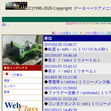
(C)1996-2026 Copyright
データベースアメニ
み…
メニュー
サイトマップ
J-GLOBAL
ReaD
Yah
あ
か
さ
た
な
い
う
え
お
き
く
け
こ
し
す
せ
そ
ち
つ
て
と
単位
2015/02/26
15:48:17
◆
粘度
η
/
mPa・s
(
ミリパスカル秒
)
2015/01/07
19:46:18
◆
長さ
ｌ
/
mm
(
ミリメートル
)
2015/01/05
15:42:15
単位インデックス
◆
長さ
ｌ
/
mΩ
(
ミリオーム
)
＞計量法
2014/01/30
11:11:50
感覚
◆
導電率
κ
/
mS/m
(
ミリジーメンス毎
センサー
2012/05/11
15:59:03
装置
◆
ファラデー定数
F
/
mAh/mol
(
ミリ
…
2012/05/11
15:52:24
◆
コンダクタンス
G
/
mS
(
ミリジーメ
2012/05/11
14:49:59