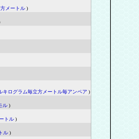
平方メートル
)
)
ルキログラム毎立方メートル毎アンペア
)
モル
)
ートル
)
トル
)