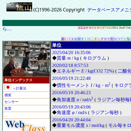
(C)1996-2026 Copyright
データベースアメニ
ら…
メニュー
サイトマップ
J-GLOBAL
ReaD
Yah
あ
か
さ
た
な
い
う
え
お
き
く
け
こ
し
す
せ
そ
ち
つ
て
と
単位
2025/04/20
16:35:06
◆
質量
m
/
kg
(
キログラム
)
2020/02/18
8:57:53
◆
エネルギー
E
/
kg(CO2 72%)
(
二酸
2016/05/19
21:22:48
単位インデックス
2
◆
慣性モーメント
I
/
kg・m
(
キログ
＞計量法
2016/05/19
20:46:23
感覚
2
◆
角加速度
α
/
rad/s
(
ラジアン毎秒毎
センサー
2016/05/19
20:43:06
装置
◆
角速度
φ
/
rad/s
(
ラジアン毎秒
)
…
2016/04/20
20:44:04
◆
重量モル濃度
x
/
mol/kg
(
モル毎キ