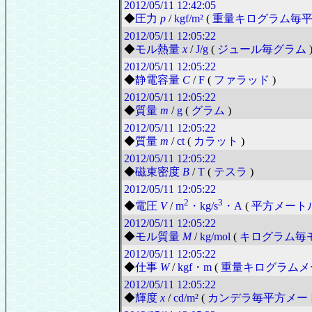
2012/05/11
12:42:05
◆
圧力
p
/
kgf/m²
(
重量キログラム毎
2012/05/11
12:05:22
◆
モル熱量
x
/
J/g
(
ジュール毎グラム
2012/05/11
12:05:22
◆
静電容量
C
/
F
(
ファラッド
)
2012/05/11
12:05:22
◆
質量
m
/
g
(
グラム
)
2012/05/11
12:05:22
◆
質量
m
/
ct
(
カラット
)
2012/05/11
12:05:22
◆
磁束密度
B
/
T
(
テスラ
)
2012/05/11
12:05:22
2
3
◆
電圧
V
/
m
・kg/s
・A
(
平方メート
2012/05/11
12:05:22
◆
モル質量
M
/
kg/mol
(
キログラム毎
2012/05/11
12:05:22
◆
仕事
W
/
kgf・m
(
重量キログラムメ
2012/05/11
12:05:22
◆
輝度
x
/
cd/m²
(
カンデラ毎平方メー