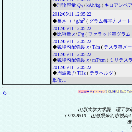
◆
理論容量
Q
/
kAh/kg
(
キロアンペ
0
2012/05/11
12:05:22
2
◆
長さ
ｌ
/
g/m
(
グラム毎平方メート
2012/05/11
12:05:22
◆
比容量
x
/
F/g
(
ファラッド毎グラム
2012/05/11
12:05:22
◆
磁場勾配強度
x
/
T/m
(
テスラ毎メー
2012/05/11
12:05:22
◆
磁場勾配強度
x
/
mT/cm
(
ミリテス
2012/05/11
12:05:22
◆
周波数
f
/
THz
(
テラヘルツ
)
単位…
ら…
メニュー
サイトマップ
J-GLOBAL
ReaD
Yah
山形大学大学院 理工学
〒992-8510 山形県米沢市城南4丁
准