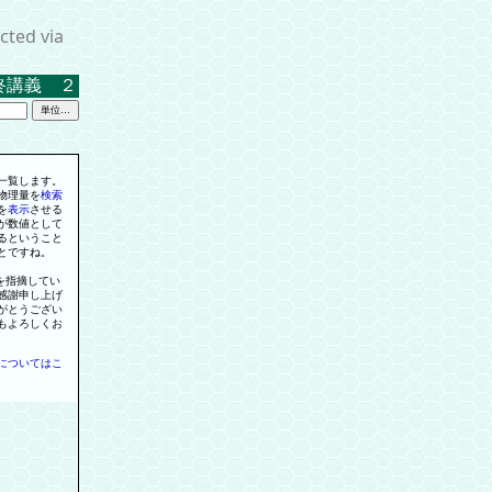
cted via
義 ２０２３．３．１７ 米沢キャンパス中示Ａ
一
覧します
。
物理量
を
検索
を
表示
させる
が数値として
るということ
とですね
。
を
指摘してい
感謝申し上げ
がとうござい
もよろしくお
についてはこ