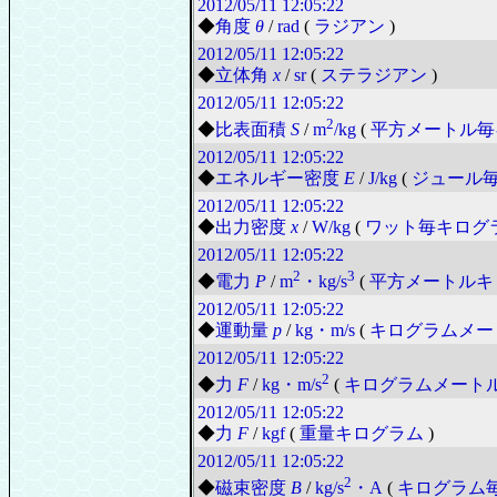
2012/05/11
12:05:22
◆
角度
θ
/
rad
(
ラジアン
)
2012/05/11
12:05:22
◆
立体角
x
/
sr
(
ステラジアン
)
2012/05/11
12:05:22
2
◆
比表面積
S
/
m
/kg
(
平方メートル毎
2012/05/11
12:05:22
◆
エネルギー密度
E
/
J/kg
(
ジュール
2012/05/11
12:05:22
◆
出力密度
x
/
W/kg
(
ワット毎キログ
2012/05/11
12:05:22
2
3
◆
電力
P
/
m
・kg/s
(
平方メートルキ
2012/05/11
12:05:22
◆
運動量
p
/
kg・m/s
(
キログラムメー
2012/05/11
12:05:22
2
◆
力
F
/
kg・m/s
(
キログラムメート
2012/05/11
12:05:22
◆
力
F
/
kgf
(
重量キログラム
)
2012/05/11
12:05:22
2
◆
磁束密度
B
/
kg/s
・A
(
キログラム