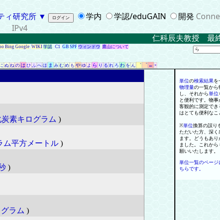
ティ研究所
▼
学内
学認/eduGAIN
開発
Conne
IPv4
仁科辰夫教授 最終講
oo
Bing
Google
WIKI
学認
C1
GB
SPF
ウィンドウ
鷹山について
は
ま
や
ら
わ
゛
゜
←
に
ぬ
ね
の
ひ
ふ
へ
ほ
み
む
め
も
ゆ
よ
り
る
れ
ろ
を
ん
×
単位
の
検索
結果
を
物理量
の
一
覧から
し
、
それから
単位
と便利です
。
物事
客観的に測定でき
はとても便利なこ
化炭素キログラム
)
※
単位
換算の誤り
ただいた方
、
深く
ます
。
どうもあり
ラム平方メートル
)
ました
。
これから
願いいたします
。
単位一覧のページ
秒
)
ちらです。
ログラム
)