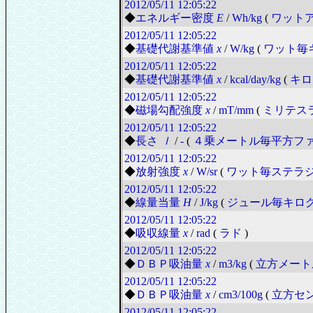
2012/05/11
12:05:22
◆
エネルギー密度
E
/
Wh/kg
(
ワット
2012/05/11
12:05:22
◆
基礎代謝基準値
x
/
W/kg
(
ワット毎
2012/05/11
12:05:22
◆
基礎代謝基準値
x
/
kcal/day/kg
(
キロ
2012/05/11
12:05:22
◆
磁場勾配強度
x
/
mT/mm
(
ミリテス
2012/05/11
12:05:22
◆
長さ
ｌ
/
-
(
４乗メートル毎平方フ
2012/05/11
12:05:22
◆
放射強度
x
/
W/sr
(
ワット毎ステラ
2012/05/11
12:05:22
◆
線量当量
H
/
J/kg
(
ジュール毎キロ
2012/05/11
12:05:22
◆
吸収線量
x
/
rad
(
ラド
)
2012/05/11
12:05:22
◆
ＤＢＰ吸油量
x
/
m3/kg
(
立方メート
2012/05/11
12:05:22
◆
ＤＢＰ吸油量
x
/
cm3/100g
(
立方セ
2012/05/11
12:05:22