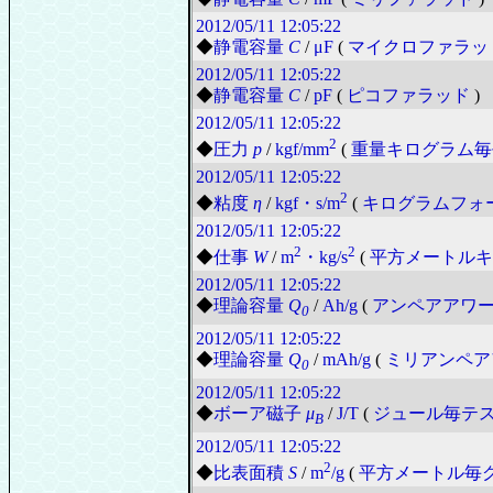
2012/05/11
12:05:22
◆
静電容量
C
/
μF
(
マイクロファラッ
2012/05/11
12:05:22
◆
静電容量
C
/
pF
(
ピコファラッド
)
2012/05/11
12:05:22
2
◆
圧力
p
/
kgf/mm
(
重量キログラム毎
2012/05/11
12:05:22
2
◆
粘度
η
/
kgf・s/m
(
キログラムフォ
2012/05/11
12:05:22
2
2
◆
仕事
W
/
m
・kg/s
(
平方メートルキ
2012/05/11
12:05:22
◆
理論容量
Q
/
Ah/g
(
アンペアアワ
0
2012/05/11
12:05:22
◆
理論容量
Q
/
mAh/g
(
ミリアンペア
0
2012/05/11
12:05:22
◆
ボーア磁子
μ
/
J/T
(
ジュール毎テ
B
2012/05/11
12:05:22
2
◆
比表面積
S
/
m
/g
(
平方メートル毎