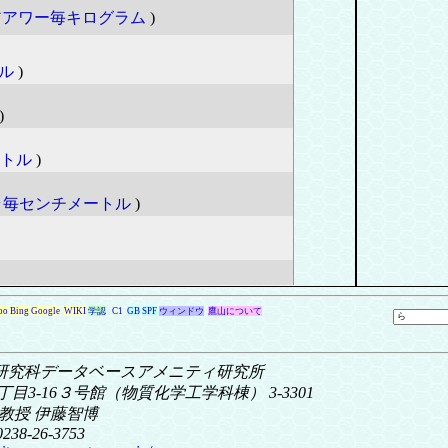
アアワー毎キログラム
)
ル
)
)
トル
)
ラ毎センチメートル
)
oo
Bing
Google
WIKI
学認
C1
GB
SPF
ウィンドウ
鷹山について
研究科
データベースアメニティ研究所
目3-16
３号館（物質化学工学科棟） 3-3301
教授 伊藤智博
0238-26-3753