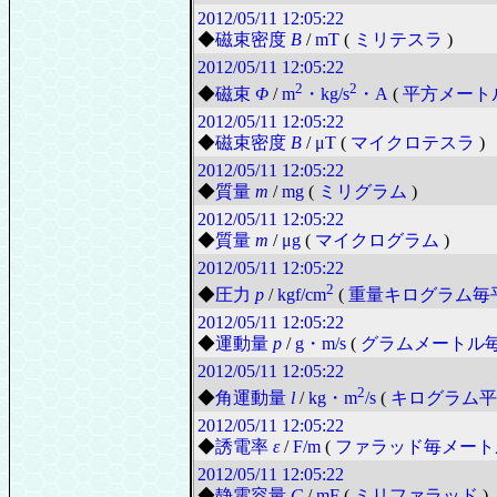
2012/05/11
12:05:22
◆
磁束密度
B
/
mT
(
ミリテスラ
)
2012/05/11
12:05:22
2
2
◆
磁束
Φ
/
m
・kg/s
・A
(
平方メート
2012/05/11
12:05:22
◆
磁束密度
B
/
μT
(
マイクロテスラ
)
2012/05/11
12:05:22
◆
質量
m
/
mg
(
ミリグラム
)
2012/05/11
12:05:22
◆
質量
m
/
μg
(
マイクログラム
)
2012/05/11
12:05:22
2
◆
圧力
p
/
kgf/cm
(
重量キログラム毎
2012/05/11
12:05:22
◆
運動量
p
/
g・m/s
(
グラムメートル
2012/05/11
12:05:22
2
◆
角運動量
l
/
kg・m
/s
(
キログラム平
2012/05/11
12:05:22
◆
誘電率
ε
/
F/m
(
ファラッド毎メート
2012/05/11
12:05:22
◆
静電容量
C
/
mF
(
ミリファラッド
)