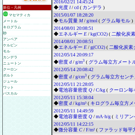
2016/02/21
14:45:24
単位－凡例
◆
光度
l
/
cd
(
カンデラ
)
マセマティカ
2015/01/07
18:28:20
◆
モル質量
M
/
g/mol
(
グラム毎モル
)
メートル
キログラム
2014/08/01
20:08:51
秒
◆
エネルギー
E
/
kg(CO2)
(
二酸化炭
アンペア
2014/08/01
20:08:51
ケルビン
◆
エネルギー
E
/
g(CO2)
(
二酸化炭素
モル
2012/05/14
20:09:17
カンデラ
3
◆
密度
d
/
g/m
(
グラム毎立方メート
ニュートン
クーロン
2012/05/14
20:08:42
ボルト
3
◆
密度
d
/
g/cm
(
グラム毎立方センチ
ジュール
2012/05/11
21:28:05
ワット
◆
電池容量密度
Q
/
C/kg
(
クーロン毎
パスカル
2012/05/11
15:38:04
◆
密度
d
/
kg/m³
(
キログラム毎立方メ
2012/05/11
14:49:59
◆
電池容量密度
Q
/
mA·h/g
(
ミリアン
2012/05/11
14:22:15
◆
微分容量
C
/
F/m²
(
ファラッド毎平