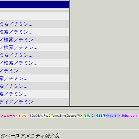
検索／チミン…
検索／チミン…
／検索／チミン…
／検索／チミン…
検索／チミン…
／検索／チミン…
／チミン…
索／チミン…
索／チミン…
索／チミン…
ディア／チミン…
メニュー
サイトマップ
J-GLOBAL
ReaD
Yahoo
Bing
Google
WIKI
学認
C1
GB
SPF
ウィンドウ
鷹山について
タベースアメニティ研究所