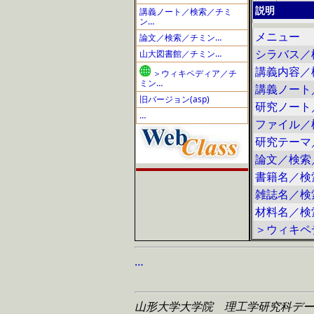
説明
講義ノート／検索／チミ
ン…
メニュー
論文／検索／チミン…
シラバス／
山大図書館／チミン…
講義内容／
＞ウィキペディア／チ
ミン…
講義ノート
旧バージョン(asp)
研究ノート
…
ファイル／
研究テーマ
論文／検索
書籍名／検
雑誌名／検
材料名／検
＞ウィキペ
…
山形大学大学院 理工学研究科
デー