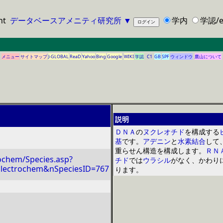
ht
データベースアメニティ研究所
▼
学内
学認/e
メニュー
サイトマップ
J-GLOBAL
ReaD
Yahoo
Bing
Google
WIKI
学認
C1
GB
SPF
ウィンドウ
鷹山について
説明
ＤＮＡ
の
ヌクレオチド
を構成する
基
です。
アデニン
と
水素結合
して
重らせん構造を構成します。
ＲＮ
ochem/Species.asp?
チド
では
ウラシル
がなく、かわり
lectrochem&nSpeciesID=767
ります。