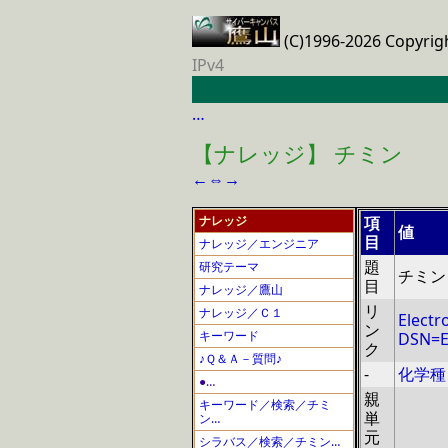
(C)1996-2026 Copyrig
IPv4
…
【ナレッジ】 チミン
←
⇔
→
ナレッジ
項
値
目
ナレッジ／エンジニア
題
研究テーマ
チミン
目
ナレッジ／鷹山
リ
ナレッジ／Ｃ１
Electr
ン
キーワード
DSN=E
ク
♪Ｑ＆Ａ－質問♪
-
化学種
●…
親
キーワード／検索／チミ
単
ン…
元
シラバス／検索／チミン…