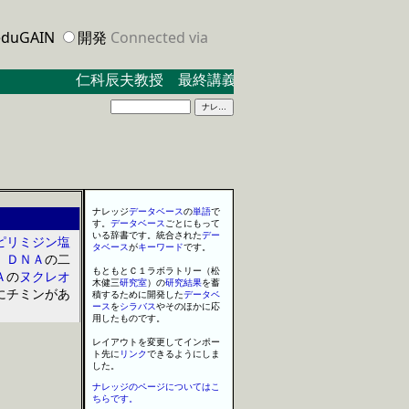
duGAIN
開発
Connected via
仁科辰夫教授 最終講義 ２０２３．３．１７ 米
ナレ
ッ
ジ
データベース
の
単語
で
す
。
データベース
ごとにもって
いる辞書です
。
統合された
デー
ピリミジン塩
タベース
が
キーワード
で
す
。
、
ＤＮＡ
の二
もともとＣ
１
ラボラトリー
（
松
Ａ
の
ヌクレオ
木健
三
研究室
）
の
研究
結果
を
蓄
にチミンがあ
積するために開発した
データベ
ース
を
シラバス
や
そのほかに応
用したものです
。
レイアウト
を
変更して
インポー
ト
先に
リンク
で
きるようにしま
した
。
ナレッジのページについてはこ
ちらです。