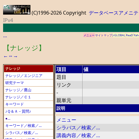
(C)1996-2026 Copyright
データベースアメニテ
IPv4
…
メニュー
サイトマップ
J-GLOBAL
ReaD
Yah
【ナレッジ】
←
⇔
→
ナレッジ
項目
値
ナレッジ／エンジニア
題目
研究テーマ
リンク
ナレッジ／鷹山
-
ナレッジ／Ｃ１
親単元
キーワード
説明
♪Ｑ＆Ａ－質問♪
●…
メニュー
キーワード／検索／…
シラバス／検索／…
シラバス／検索／…
講義内容／検索／…