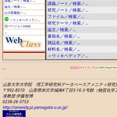
講義ノート／検索／…
講義ノート／検索／…
論文／検索／…
研究ノート／検索／…
山大図書館／…
ファイル／検索／…
＞ウィキペディア／…
研究テーマ／検索／…
旧バージョン(asp)
論文／検索／…
…
書籍名／検索／…
雑誌名／検索／…
材料名／検索／…
＞ウィキペディア／…
…
メニュー
サイトマップ
J-GLOBAL
ReaD
Yah
山形大学大学院 理工学研究科
データベースアメニティ研究
〒992-8510 山形県米沢市城南4丁目3-16
３号館（物質化学工学
准教授 伊藤智博
0238-26-3753
http://amenity.yz.yamagata-u.ac.jp/